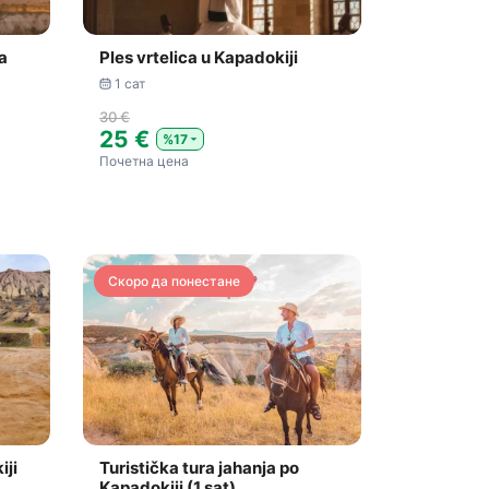
a
Ples vrtelica u Kapadokiji
1 сат
30 €
25 €
%17
Почетна цена
Скоро да понестане
iji
Turistička tura jahanja po
Kapadokiji (1 sat)