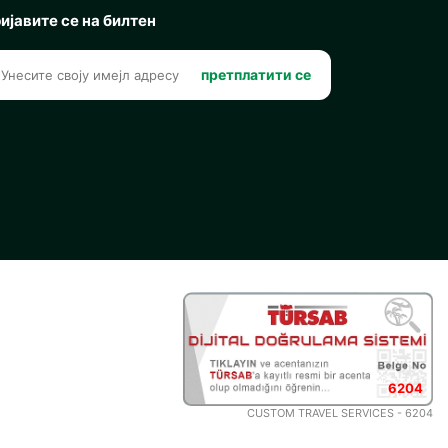
ијавите се на билтен
претплатити се
6204
CUSTOM TRAVEL SERVICES - 6204