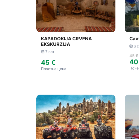
KAPADOKIJA CRVENA
Cav
EKSKURZIJA
6 
7 сат
45 €
40
45 €
Поче
Почетна цена