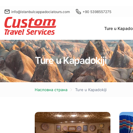
info@istanbulcappadociatours.com
+90 5398557275
Ture u Kapadok
Ture u Kapadokiji
Насловна страна
Ture u Kapadokiji