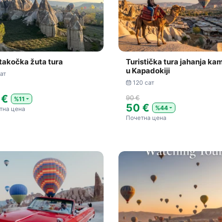
takočka žuta tura
Turistička tura jahanja kam
u Kapadokiji
сат
120 сат
 €
90 €
%11
50 €
%44
тна цена
Почетна цена