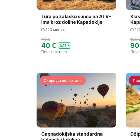
Tura po zalasku sunca na ATV-
Klas
ima kroz doline Kapadokije
Kap
120 минута
12
45 €
120 
40 €
90
%11
Почетна цена
Поче
Скоро да понестане
Пос
Cappadokijska standardna
Džip
balonska letelica