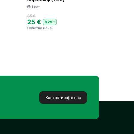
1 сат
35 €
25 €
%29
Почетна цена
Контактирајте нас