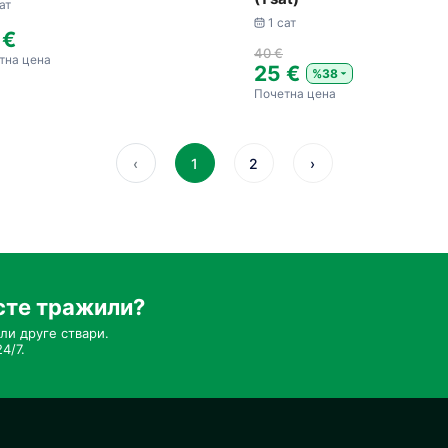
ат
1 сат
 €
40 €
тна цена
25 €
%38
Почетна цена
‹
1
2
›
сте тражили?
ли друге ствари.
4/7.