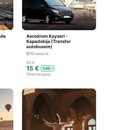
ila
Aerodrom Kayseri -
Kapadokija (Transfer
autobusom)
60 минута
25 €
15 €
%40
Почетна цена