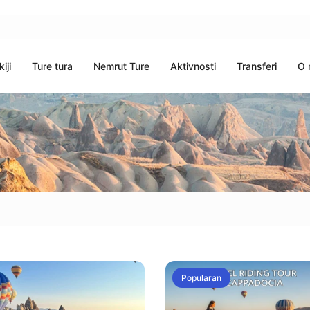
iji
Ture tura
Nemrut Ture
Aktivnosti
Transferi
O 
Popularan