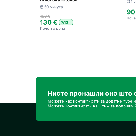
1 с
60 минута
90
150 €
Поче
130 €
%13
Почетна цена
Нисте пронашли оно што 
Можете нас контактирати за додатне туре и
Можете контактирати наш тим за подршку 2