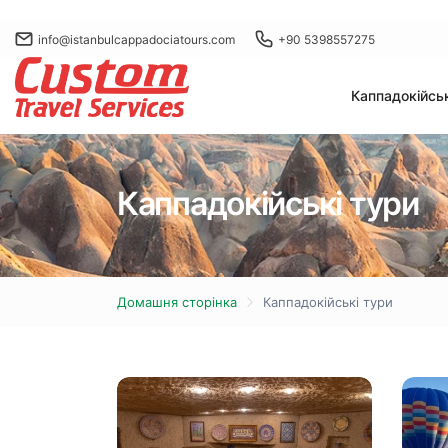
info@istanbulcappadociatours.com
+90 5398557275
Каппадокійськ
Каппадокійські тури
Домашня сторінка
Каппадокійські тури