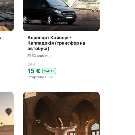
в
Аеропорт Кайсері -
Каппадокія (трансфер на
автобусі)
60 хвилина
25 €
15 €
%40
Стартова ціна