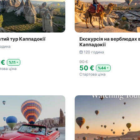
тий тур Каппадокії
Екскурсія на верблюдах 
Каппадокії
година
120 година
 €
90 €
%11
50 €
%44
това ціна
Стартова ціна