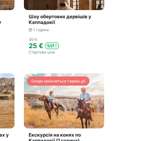
Шоу обертових дервішів у
у
Каппадокії
1 година
30 €
25 €
%17
Стартова ціна
Скоро закінчиться термін дії
ах у
Екскурсія на конях по
Каппадокії (1 година)