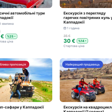
сичні автомобільні тури
Екскурсія з перегляду
падокії
гарячих повітряних куль 
Каппадокії
0 хвилина
1 година
€
 €
35 €
%25
30 €
%14
това ціна
Стартова ціна
блива пропозиція
Найкращий продавець
п-сафари у Каппадокії
Екскурсія на квадроцикл
Каппадокії (1 година)