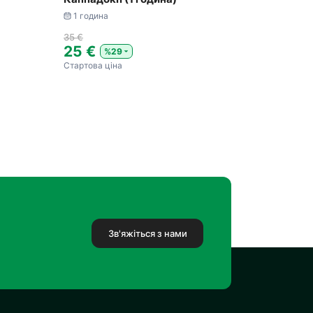
1 година
35 €
25 €
%29
Стартова ціна
Зв'яжіться з нами