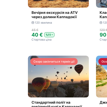
Вечірня екскурсія на ATV
Кла
через долини Каппадокії
Кап
120 хвилина
12
45 €
120 
40 €
90
%11
Стартова ціна
Стар
Скоро закінчиться термін дії
Осо
Стандартний політ на
Джи
повітряній кулі в Каппадокії