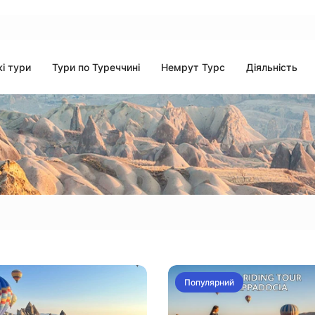
і тури
Тури по Туреччині
Немрут Турс
Діяльність
Популярний