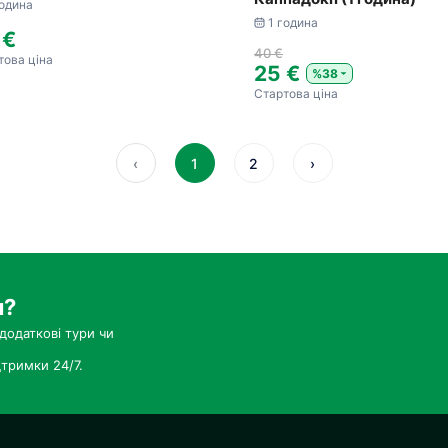
година
1 година
 €
40 €
това ціна
25 €
%38
Стартова ціна
‹
1
2
›
и?
додаткові тури чи
тримки 24/7.