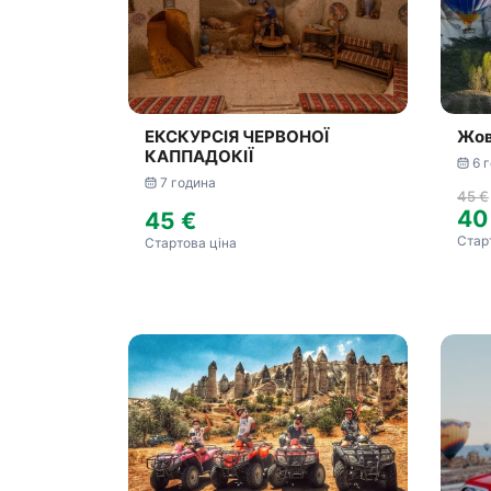
ЕКСКУРСІЯ ЧЕРВОНОЇ
Жов
КАППАДОКІЇ
6 
7 година
45 €
40
45 €
Стар
Стартова ціна